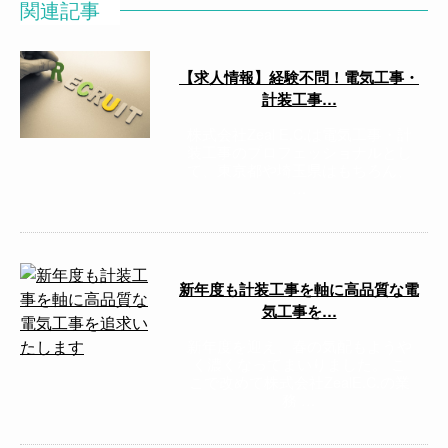
関連記事
【求人情報】経験不問！電気工事・
計装工事…
株式会社Zeal E.C.は電気工事・計
装工事のプロフェッショナルとし
て、東京都や埼玉県はもちろん、
…
新年度も計装工事を軸に高品質な電
気工事を…
新年度を迎え、春の気配もようや
く濃くなってまいりました。 こ
こで改めて株式会社ZealE.C.の業
務 …