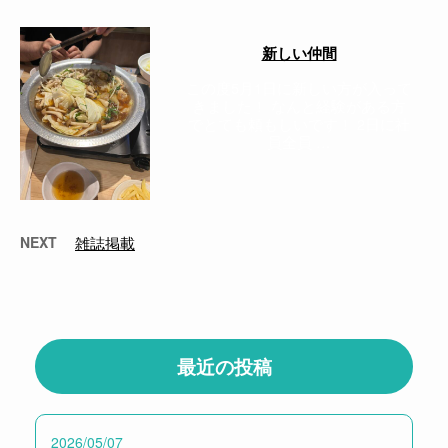
新しい仲間
この度5月1日に新しい方が入って
きました！ なんと経験がある方
でとても頼もしいです！ 2日に社
員全員 …
NEXT
雑誌掲載
最近の投稿
2026/05/07